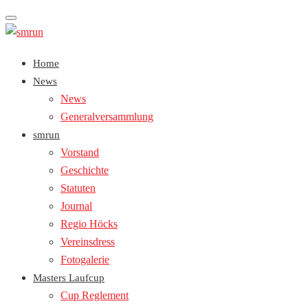
Toggle navigation
Home
News
News
Generalversammlung
smrun
Vorstand
Geschichte
Statuten
Journal
Regio Höcks
Vereinsdress
Fotogalerie
Masters Laufcup
Cup Reglement