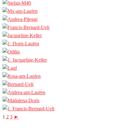
1
2
3
►