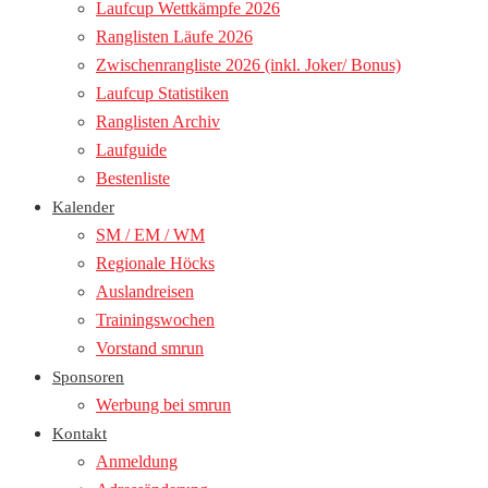
Laufcup Wettkämpfe 2026
Ranglisten Läufe 2026
Zwischenrangliste 2026 (inkl. Joker/ Bonus)
Laufcup Statistiken
Ranglisten Archiv
Laufguide
Bestenliste
Kalender
SM / EM / WM
Regionale Höcks
Auslandreisen
Trainingswochen
Vorstand smrun
Sponsoren
Werbung bei smrun
Kontakt
Anmeldung